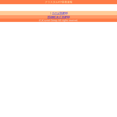
クリスタルｴﾘｱ新着速報
｜
ページTOP[#]
ｸﾘｽﾀﾙｸﾞﾙｰﾌﾟTOP[0]
(C)Crystal Group.All rights reserved.