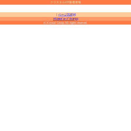
クリスタルｴﾘｱ新着速報
｜
ページTOP[#]
ｸﾘｽﾀﾙｸﾞﾙｰﾌﾟTOP[0]
(C)Crystal Group.All rights reserved.