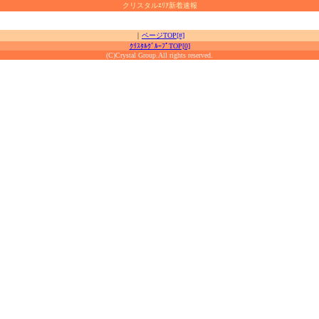
クリスタルｴﾘｱ新着速報
｜
ページTOP[#]
ｸﾘｽﾀﾙｸﾞﾙｰﾌﾟTOP[0]
(C)Crystal Group.All rights reserved.