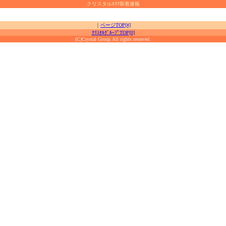
クリスタルｴﾘｱ新着速報
｜
ページTOP[#]
ｸﾘｽﾀﾙｸﾞﾙｰﾌﾟTOP[0]
(C)Crystal Group.All rights reserved.