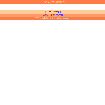
クリスタルｴﾘｱ新着速報
｜
ページTOP[#]
ｸﾘｽﾀﾙｸﾞﾙｰﾌﾟTOP[0]
(C)Crystal Group.All rights reserved.