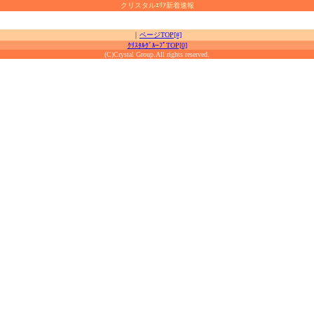
クリスタルｴﾘｱ新着速報
｜
ページTOP[#]
ｸﾘｽﾀﾙｸﾞﾙｰﾌﾟTOP[0]
(C)Crystal Group.All rights reserved.