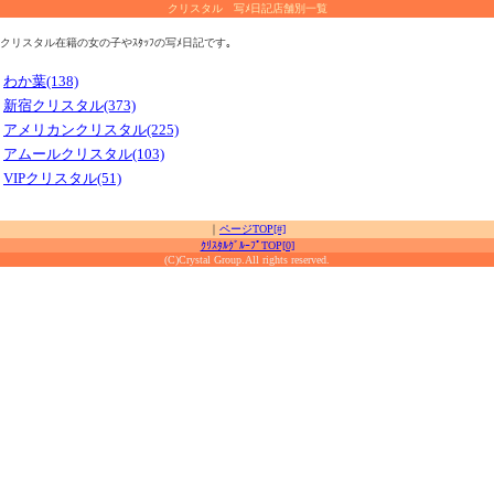
クリスタル 写ﾒ日記店舗別一覧
クリスタル在籍の女の子やｽﾀｯﾌの写ﾒ日記です｡
わか葉(138)
新宿クリスタル(373)
アメリカンクリスタル(225)
アムールクリスタル(103)
VIPクリスタル(51)
｜
ページTOP[#]
ｸﾘｽﾀﾙｸﾞﾙｰﾌﾟTOP[0]
(C)Crystal Group.All rights reserved.