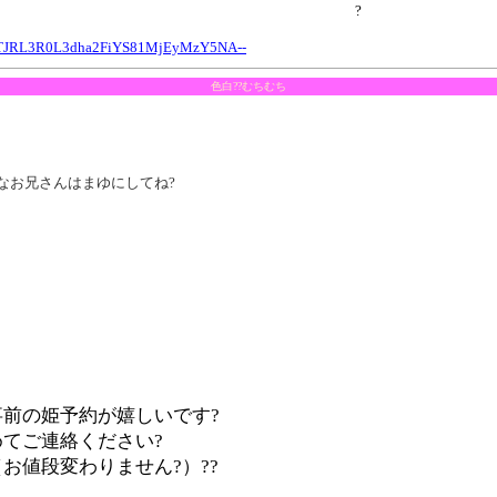
?
TJRL3R0L3dha2FiYS81MjEyMzY5NA--
色白??むちむち
なお兄さんはまゆにしてね?
前の姫予約が嬉しいです?
てご連絡ください?
お値段変わりません?）??