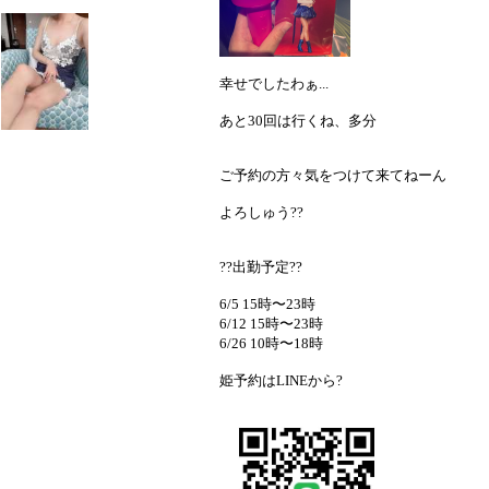
幸せでしたわぁ...
あと30回は行くね、多分
ご予約の方々気をつけて来てねーん
よろしゅう??
??出勤予定??
6/5 15時〜23時
6/12 15時〜23時
6/26 10時〜18時
姫予約はLINEから?