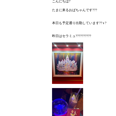
こんにちは?
たまに来るおばちゃんです???
本日も予定通り出勤しています??♀?
昨日はセラミュ??????????