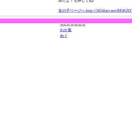
みたよ！も押してね?
女の子ページへ http://365diary.net/RFdGN
2026-05-29 06:00:56
わか葉
めぐ