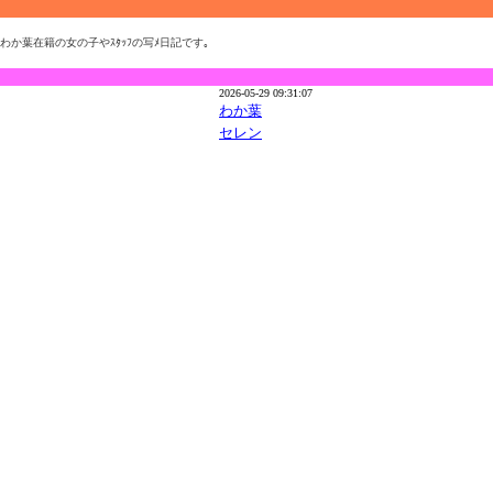
わか葉在籍の女の子やｽﾀｯﾌの写ﾒ日記です｡
2026-05-29 09:31:07
わか葉
セレン