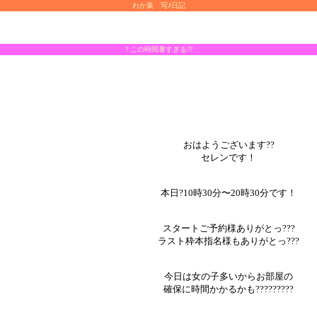
わか葉 写ﾒ日記
? この時間暑すぎる??
おはようございます??
セレンです！
本日?10時30分〜20時30分です！
スタートご予約様ありがとっ???
ラスト枠本指名様もありがとっ???
今日は女の子多いからお部屋の
確保に時間かかるかも?????????