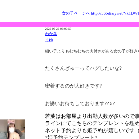
女の子ページへ http://365diary.net/Vk1DW
2026-05-29 09:00:57
わか葉
まゆ
細い子よりもむちむちの肉付きがある女の子が好き
たくさんぎゅーってハグしたいな?
密着するのが大好きです?
お誘いお待ちしております??♀?
若葉はお部屋より出勤人数が多いので事
ラインにてこちらのテンプレントを埋め
ネット予約よりも姫予約が嬉しいです（
?姫予約テンプレート?