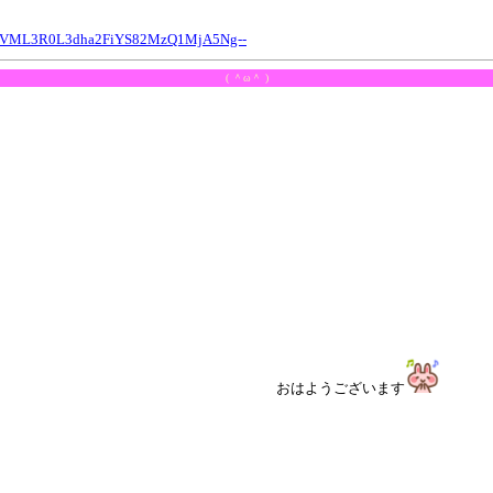
TVML3R0L3dha2FiYS82MzQ1MjA5Ng--
( ＾ω＾ )
おはようございます