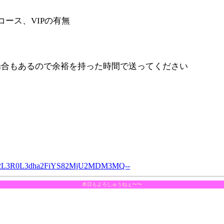
ース、VIPの有無
場合もあるので余裕を持った時間で送ってください
E2L3R0L3dha2FiYS82MjU2MDM3MQ--
本日もよろしゅうねぇ〜〜