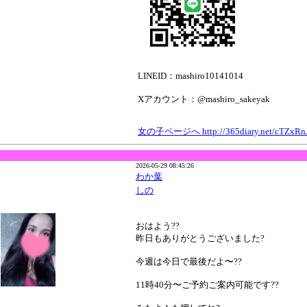
LINEID：mashiro10141014
Xアカウント：@mashiro_sakeyak
女の子ページへ http://365diary.net/cTZxR
2026-05-29 08:45:26
わか葉
しの
おはよう??
昨日もありがとうございました?
今週は今日で最後だよ〜??
11時40分〜ご予約ご案内可能です??