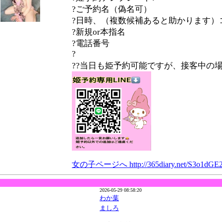
?ご予約名（偽名可）
?日時、（複数候補あると助かります）コ
?新規or本指名
?電話番号
?
??当日も姫予約可能ですが、接客中の
女の子ページへ http://365diary.net/S3o1dG
2026-05-29 08:58:20
わか葉
ましろ