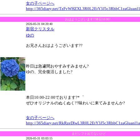
女の子ページへ
http://365diary.net/TzFvWHZXL3R0L2EtY3J5c3RhbC1zaGluan
おはようございます??本日10:00?
2026-05-31 04:20:40
新宿クリスタル
ゆの
お兄さんおはようございます??
昨日は急遽間おやすみすみません?
ゆの、完全復活しました?
本日10:00-22:00でおります?*゜
ぜひオリジナルのぬくぬく??味わいに来てみませんか?
女の子ページへ
http://365diary.net/RkRzeDlwL3R0L2EtY3J5c3RhbC1zaGluanl
まだシフト出てないけど
2026-05-31 03:03:15