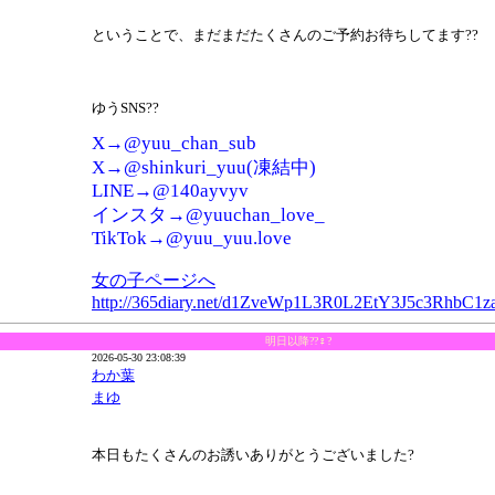
ということで、まだまだたくさんのご予約お待ちしてます??
ゆうSNS??
X→@yuu_chan_sub
X→@shinkuri_yuu(凍結中)
LINE→@140ayvyv
インスタ→@yuuchan_love_
TikTok→@yuu_yuu.love
女の子ページへ
http://365diary.net/d1ZveWp1L3R0L2EtY3J5c3Rh
明日以降??♀?
2026-05-30 23:08:39
わか葉
まゆ
本日もたくさんのお誘いありがとうございました?