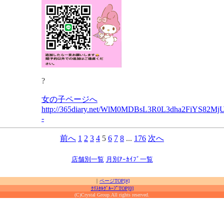
?
女の子ページへ
http://365diary.net/WlM0MDBsL3R0L3dha2FiYS82
-
前へ
1
2
3
4
5
6
7
8
...
176
次へ
店舗別一覧
月別ｱｰｶｲﾌﾞ一覧
｜
ページTOP[#]
ｸﾘｽﾀﾙｸﾞﾙｰﾌﾟTOP[0]
(C)Crystal Group.All rights reserved.