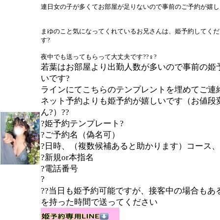
連日女の子が多くてお部屋が足りないので事前のご予約が嬉しいです
まゆのこと気になってくれているお兄さんは、姫予約してくだ
す?
夜中でも送ってもらって大丈夫です??♀?
若葉はお部屋より出勤人数が多いので事前の姫
いです?
ラインにてこちらのテンプレントを埋めてご連
ネット予約よりも姫予約が嬉しいです（お値段
ん?）??
?姫予約テンプレート?
?ご予約名（偽名可）
?日時、（複数候補あると助かります）コース、V
?新規or本指名
?電話番号
?
??当日も姫予約可能ですが、接客中の場合もあ
を持った時間で送ってください