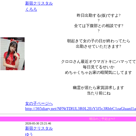
新宿クリスタル
くろろ
昨日出勤する(仮)ですよ?
?
全ては下腹部との相談です?
?
朝起きて女の子の日が終わってたら
出勤させていただきます?
クロロさん最近オウマガトキにハマってて
毎日見てるせいか
めちゃくちゃお家の暗闇気にしてます
幽霊が居たら家賃請求します
当たり前にね
女の子ページへ
http://365diary.net/NFNtTDlUL3R0L2EtY3J5c3RhbC1zaGluan
明日のご予定は〜?
2026-05-30 23:21:46
新宿クリスタル
ゆう