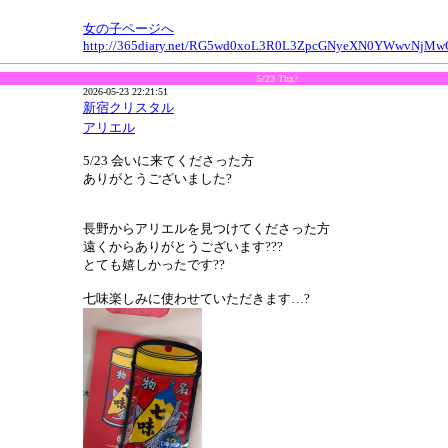
女の子ページへ
http://365diary.net/RG5wd0xoL3R0L3ZpcGNyeXN0YWwvNjMw
5/23 Thx?
2026-05-23 22:21:51
新宿クリスタル
アリエル
5/23 会いに来てくださった方
ありがとうございました?
長野からアリエルを見つけてくださった方
遠くからありがとうございます???
とても嬉しかったです??
七味楽しみに使わせていただきます…?