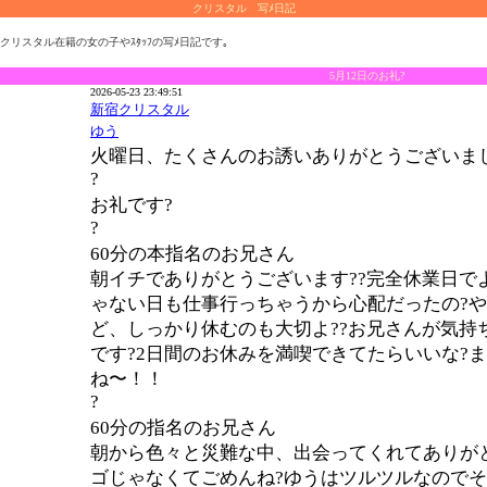
クリスタル 写ﾒ日記
クリスタル在籍の女の子やｽﾀｯﾌの写ﾒ日記です｡
5月12日のお礼?
2026-05-23 23:49:51
新宿クリスタル
ゆう
火曜日、たくさんのお誘いありがとうございま
?
お礼です?
?
60分の本指名のお兄さん
朝イチでありがとうございます??完全休業日で
ゃない日も仕事行っちゃうから心配だったの?
ど、しっかり休むのも大切よ??お兄さんが気持
です?2日間のお休みを満喫できてたらいいな?
ね〜！！
?
60分の指名のお兄さん
朝から色々と災難な中、出会ってくれてありがと
ゴじゃなくてごめんね?ゆうはツルツルなので