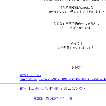
待ち時間短縮のためにも
ぜひ前もってご予約をおすすめします??
ももなも事前予約めっちゃ喜ぶし
いいことばっかりだよ?
それでは
また明日お会いしましょう?
ももな?
女の子ページへ
http://365diary.net/WVFaNEtxL3R0L2EtY3J5c3RhbC1zaGluan
前へ
1
...
44
45
46
47
48
49
50
...
176
次へ
店舗別一覧
月別ｱｰｶｲﾌﾞ一覧