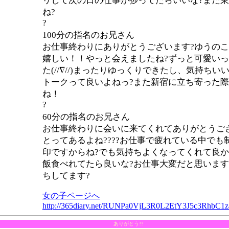
リして次の日の仕事が捗ってたらいいな?また
ね?
?
100分の指名のお兄さん
お仕事終わりにありがとうございます?ゆうの
嬉しい！！やっと会えましたね?ずっと可愛い
た(//∇//)まったりゆっくりできたし、気持ち
トークって良いよねっ?また新宿に立ち寄った
ね！
?
60分の指名のお兄さん
お仕事終わりに会いに来てくれてありがとうご
とってあるよね????お仕事で疲れている中で
印ですからね?でも気持ちよくなってくれて良
飯食べれてたら良いな?お仕事大変だと思いま
ちしてます?
女の子ページへ
http://365diary.net/RUNPa0VjL3R0L2EtY3J5c3Rh
ありがとう??