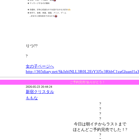
りつ??
?
女の子ページへ
http://365diary.net/SkJzblNLL3R0L2EtY3J5c3RhbC1zaGluan
ご予約完売?ありがとう！
2026-05-23 20:44:24
新宿クリスタル
ももな
?
?
?
?
今日は朝イチからラストまで
ほとんどご予約完売でした！?
?