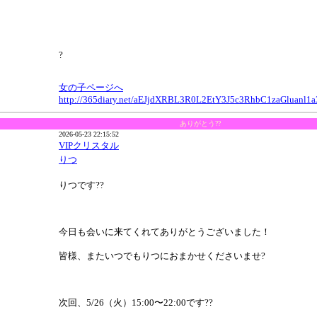
?
女の子ページへ
http://365diary.net/aEJjdXRBL3R0L2EtY3J5c3RhbC1zaGluanl
ありがとう??
2026-05-23 22:15:52
VIPクリスタル
りつ
りつです??
今日も会いに来てくれてありがとうございました！
皆様、またいつでもりつにおまかせくださいませ?
次回、5/26（火）15:00〜22:00です??