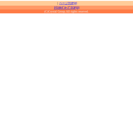
｜
ページTOP[#]
ｸﾘｽﾀﾙｸﾞﾙｰﾌﾟTOP[0]
(C)Crystal Group.All rights reserved.