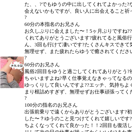
た、、?でもゆうの中に出してくれてよかった?
会えないかもですが、良い人に出会えること祈
?
60分の本指名のお兄さん
お久しぶりに会えました〜！5ヶ月ぶりですね?
くれてありがとうございます?疲れてると風俗
ん、3回も行けて凄いです?たくさんキスできて
無理せず、また疲れたらゆうで癒されてくださ
?
60分のお兄さん
風俗2回目をゆうと過ごしてくれてありがとう?
ちゃいますよね?早く仕事覚えなきゃってなる
ゆっくりして良いんですよ??エッチ、気持ちよ
まり根詰めすぎず、無理せずお仕事頑張ってくだ
?
100分の指名のお兄さん
出張前乗りで遠くからありがとうございます?
した〜？ゆうのこと見つけてくれて嬉しいです?
ちよくなってくれて良かった！！2回目も復活し