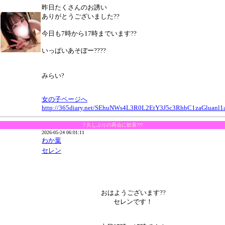
昨日たくさんのお誘い
ありがとうございました??
今日も7時から17時までいます??
いっぱいあそぼー????
みらい?
女の子ページへ
http://365diary.net/SEhuNWs4L3R0L2EtY3J5c3RhbC1zaGluan
? 久しぶりの再会に歓喜???
2026-05-24 06:01:11
わか葉
セレン
おはようございます??
セレンです！