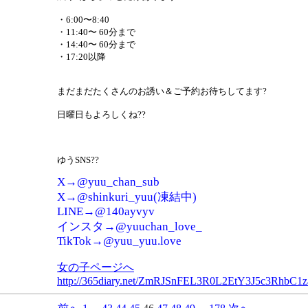
・6:00〜8:40
・11:40〜 60分まで
・14:40〜 60分まで
・17:20以降
まだまだたくさんのお誘い＆ご予約お待ちしてます?
日曜日もよろしくね??
ゆうSNS??
X→@yuu_chan_sub
X→@shinkuri_yuu(凍結中)
LINE→@140ayvyv
インスタ→@yuuchan_love_
TikTok→@yuu_yuu.love
女の子ページへ
http://365diary.net/ZmRJSnFEL3R0L2EtY3J5c3Rh