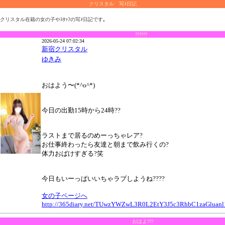
クリスタル 写ﾒ日記
クリスタル在籍の女の子やｽﾀｯﾌの写ﾒ日記です｡
??????
2026-05-24 07:02:34
新宿クリスタル
ゆきみ
おはよう〜(*^o^*)
今日の出勤15時から24時??
ラストまで居るのめーっちゃレア?
お仕事終わったら友達と朝まで飲み行くの?
体力おばけすぎる?笑
今日もいーっぱいいちゃラブしようね????
女の子ページへ
http://365diary.net/TUwzYWZwL3R0L2EtY3J5c3RhbC1zaGluanl
おはよ???