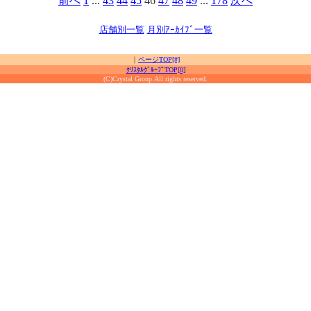
前へ
1
...
43
44
45
46
47
48
49
...
178
次へ
店舗別一覧
月別ｱｰｶｲﾌﾞ一覧
｜
ページTOP[#]
ｸﾘｽﾀﾙｸﾞﾙｰﾌﾟTOP[0]
(C)Crystal Group.All rights reserved.