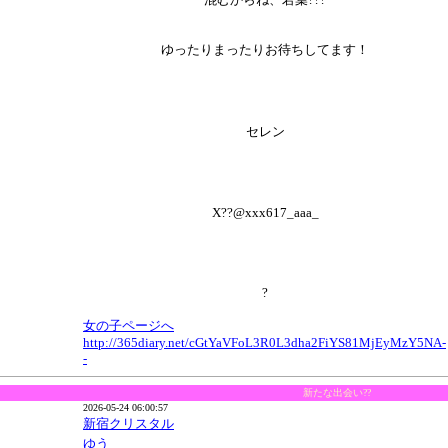
ゆったりまったりお待ちしてます！
セレン
X??@xxx617_aaa_
?
女の子ページへ
http://365diary.net/cGtYaVFoL3R0L3dha2FiYS81MjEyMzY5NA-
-
新たな出会い??
2026-05-24 06:00:57
新宿クリスタル
ゆう