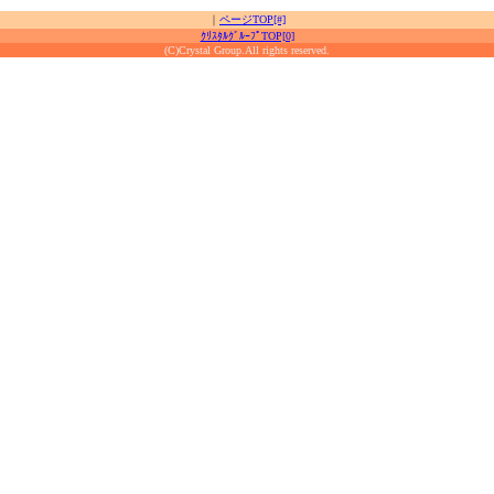
｜
ページTOP[#]
ｸﾘｽﾀﾙｸﾞﾙｰﾌﾟTOP[0]
(C)Crystal Group.All rights reserved.