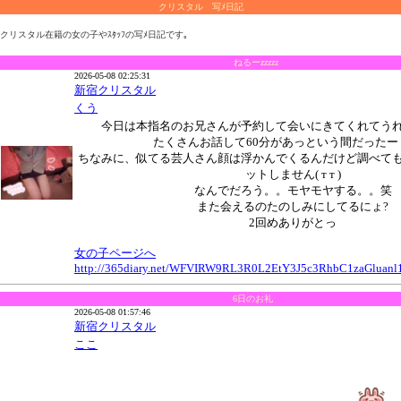
クリスタル 写ﾒ日記
クリスタル在籍の女の子やｽﾀｯﾌの写ﾒ日記です｡
ねるーzzzzz
2026-05-08 02:25:31
新宿クリスタル
くう
今日は本指名のお兄さんが予約して会いにきてくれてうれ
たくさんお話して60分があっという間だったー
ちなみに、似てる芸人さん顔は浮かんでくるんだけど調べて
ットしません( т т )
なんでだろう。。モヤモヤする。。笑
また会えるのたのしみにしてるにょ?
2回めありがとっ
女の子ページへ
http://365diary.net/WFVIRW9RL3R0L2EtY3J5c3RhbC1zaGlua
6日のお礼
2026-05-08 01:57:46
新宿クリスタル
ここ