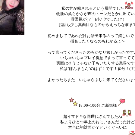
私の方が癒されるという展開でした
物腰の柔らかさが声のトーンだとかに出てい
雰囲気が(´?｀)?ﾎﾜｰﾝでした(？)
お話も少し真面目なものからえっちな事ま
初めましてであれだけお話出来るのって嬉しいで
指名したくなるのもわかるよ〜
って言ってくださったのもかなり嬉しかったです
いちゃいちゃプレイ得意ですって言ってて
実際はそうじゃない子もいたりする業界です
私は"ほんまもん"のはず！です！多分！(？
よかったらまた、いちゃらぶしに来てくださいま
18:00~100分 ご新規様
超イマドキな同世代さんでしたね
私よりひとつ年上のおにいさんだったけど
本当に初対面か？というぐらいに