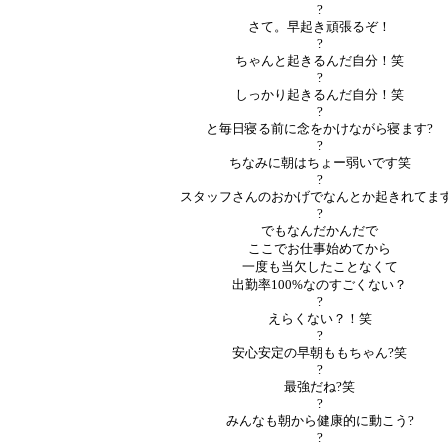
?
さて。早起き頑張るぞ！
?
ちゃんと起きるんだ自分！笑
?
しっかり起きるんだ自分！笑
?
と毎日寝る前に念をかけながら寝ます?
?
ちなみに朝はちょー弱いです笑
?
スタッフさんのおかげでなんとか起きれてます
?
でもなんだかんだで
ここでお仕事始めてから
一度も当欠したことなくて
出勤率100%なのすごくない？
?
えらくない？！笑
?
安心安定の早朝ももちゃん?笑
?
最強だね?笑
?
みんなも朝から健康的に動こう?
?