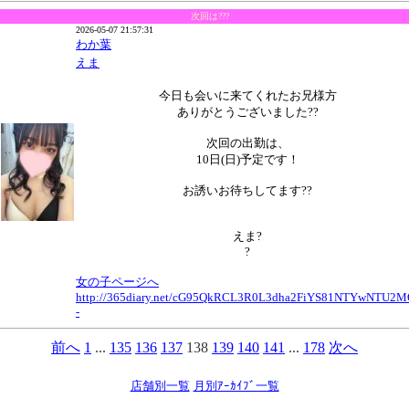
次回は???
2026-05-07 21:57:31
わか葉
えま
今日も会いに来てくれたお兄様方
ありがとうございました??
次回の出勤は、
10日(日)予定です！
お誘いお待ちしてます??
えま?
?
女の子ページへ
http://365diary.net/cG95QkRCL3R0L3dha2FiYS81NTYwNTU2M
-
前へ
1
...
135
136
137
138
139
140
141
...
178
次へ
店舗別一覧
月別ｱｰｶｲﾌﾞ一覧