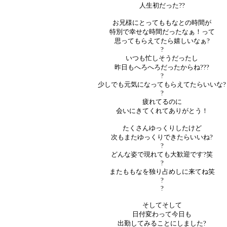
人生初だった??
お兄様にとってももなとの時間が
特別で幸せな時間だったなぁ！って
思ってもらえてたら嬉しいなぁ?
?
いつも忙しそうだったし
昨日もへろへろだったからね???
?
少しでも元気になってもらえてたらいいな?
?
疲れてるのに
会いにきてくれてありがとう！
たくさんゆっくりしたけど
次もまたゆっくりできたらいいね?
?
どんな姿で現れても大歓迎です?笑
?
またももなを独り占めしに来てね笑
?
?
そしてそして
日付変わって今日も
出勤してみることにしました?