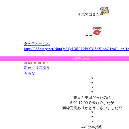
それではまた
ここ
女の子ページへ
http://365diary.net/N0pQc2VyL3R0L2EtY3J5c3RhbC1zaGluan
?出勤率100%?
2026-05-08 00:30:14
新宿クリスタル
ももな
?
?
?
?
昨日も平日だったのに
6:00-17:00で出勤でしたが
満枠完売ありがとうございました??
?
?
?
440分本指名