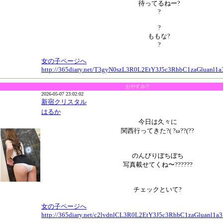
待ってるねー?
?
?
ももな?
?
女の子ページへ
http://365diary.net/T3gyN0szL3R0L2EtY3J5c3RhbC1zaGluanl
おやすみ??
2026-05-07 23:02:02
新宿クリスタル
はるか
今日は久々に
関西行ってきた?( ?ω??(??
のんびりぼちぼち
写真載せてくね〜??????
チェックといて?
女の子ページへ
http://365diary.net/c2lvdnlCL3R0L2EtY3J5c3RhbC1zaGluanl1