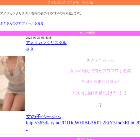
アメリカンクリスタル 写ﾒ日記
アメリカンクリスタル在籍の女の子やｽﾀｯﾌの写ﾒ日記です｡
さきさんのプロフィールを見る
久々の出勤
2026-05-29 06:40:24
アメリカンクリスタル
さき
さきです?? ??-?
久々の出勤で何かフワフワする笑
今日からまた頑張る?
ついに目標見つけた！！
?
女の子ページへ
http://365diary.net/OUJqWHlBL3R0L2EtY3J5c3Rhb
-
痩せたかも?