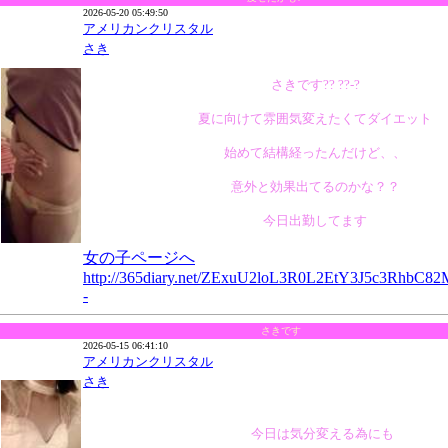
2026-05-20 05:49:50
アメリカンクリスタル
さき
さきです?? ??-?
夏に向けて雰囲気変えたくてダイエット
始めて結構経ったんだけど、、
意外と効果出てるのかな？？
今日出勤してます
女の子ページへ
http://365diary.net/ZExuU2loL3R0L2EtY3J5c3RhbC
-
さきです
2026-05-15 06:41:10
アメリカンクリスタル
さき
今日は気分変える為にも