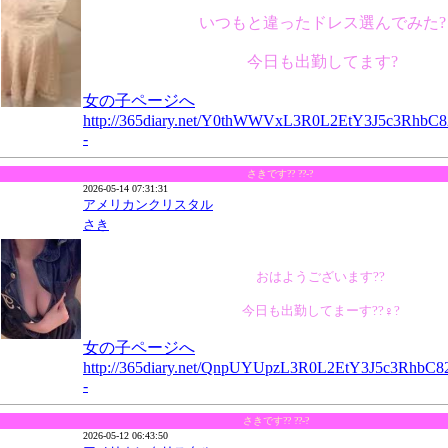
いつもと違ったドレス選んでみた?
今日も出勤してます?
女の子ページへ
http://365diary.net/Y0thWWVxL3R0L2EtY3J5c3Rhb
-
さきです?? ??-?
2026-05-14 07:31:31
アメリカンクリスタル
さき
おはようございます??
今日も出勤してまーす??♀?
女の子ページへ
http://365diary.net/QnpUYUpzL3R0L2EtY3J5c3Rhb
-
さきです?? ??-?
2026-05-12 06:43:50