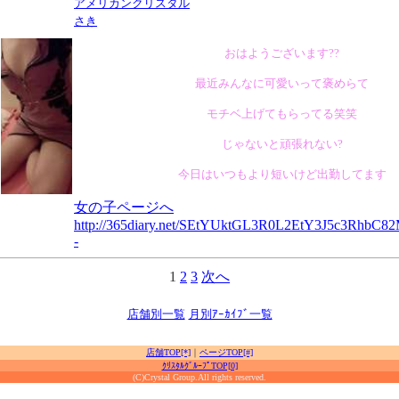
アメリカンクリスタル
さき
おはようございます??
最近みんなに可愛いって褒めらて
モチベ上げてもらってる笑笑
じゃないと頑張れない?
今日はいつもより短いけど出勤してます
女の子ページへ
http://365diary.net/SEtYUktGL3R0L2EtY3J5c3RhbC
-
1
2
3
次へ
店舗別一覧
月別ｱｰｶｲﾌﾞ一覧
店舗TOP[*]
｜
ページTOP[#]
ｸﾘｽﾀﾙｸﾞﾙｰﾌﾟTOP[0]
(C)Crystal Group.All rights reserved.