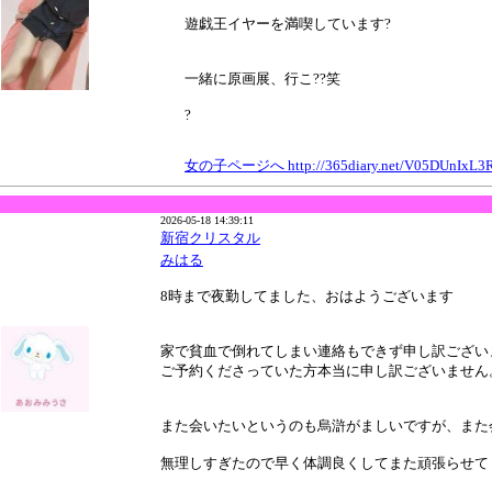
遊戯王イヤーを満喫しています?
一緒に原画展、行こ??笑
?
女の子ページへ http://365diary.net/V05DUnIxL3
2026-05-18 14:39:11
新宿クリスタル
みはる
8時まで夜勤してました、おはようございます
家で貧血で倒れてしまい連絡もできず申し訳ござい
ご予約くださっていた方本当に申し訳ございません
また会いたいというのも烏滸がましいですが、また
無理しすぎたので早く体調良くしてまた頑張らせて