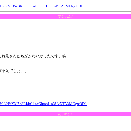
2EtY3J5c3RhbC1zaGluanl1a3UvNTA3MDgxODI-
すこしだけ
るお兄さんたちがかわいかったです。笑
寝不足でした、、
R0L2EtY3J5c3RhbC1zaGluanl1a3UvNTA3MDgxODI-
ありがと！