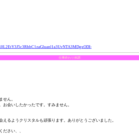
R0L2EtY3J5c3RhbC1zaGluanl1a3UvNTA3MDgxODI-
仕事終わり体調
ません。
。お会いしたかったです。すみません。
会えるようクリスタルも頑張ります。ありがとうございました。
ください、、