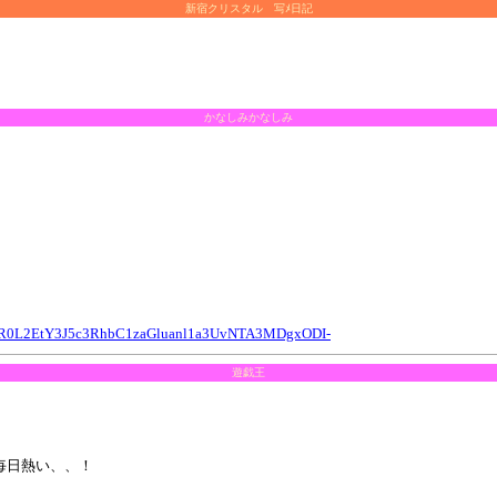
新宿クリスタル 写ﾒ日記
かなしみかなしみ
R0L2EtY3J5c3RhbC1zaGluanl1a3UvNTA3MDgxODI-
遊戯王
毎日熱い、、！