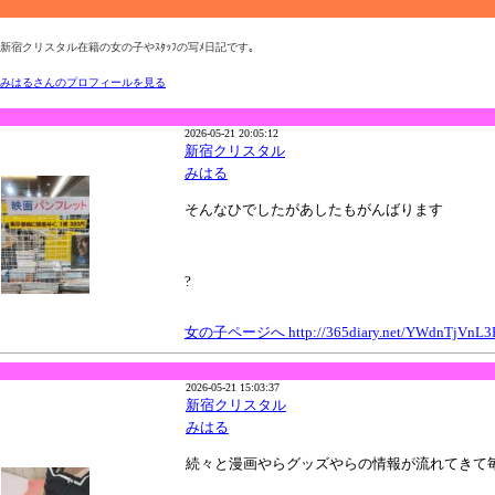
新宿クリスタル在籍の女の子やｽﾀｯﾌの写ﾒ日記です｡
みはるさんのプロフィールを見る
2026-05-21 20:05:12
新宿クリスタル
みはる
そんなひでしたがあしたもがんばります
?
女の子ページへ http://365diary.net/YWdnTjVnL3
2026-05-21 15:03:37
新宿クリスタル
みはる
続々と漫画やらグッズやらの情報が流れてきて