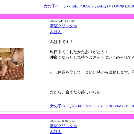
女の子ページへ http://365diary.net/QTVYOVNKL3R0L
2026-05-11 13:13:05
新宿クリスタル
みはる
みはるです！
昨日来てくれたかたありがとう！
仲良くなったし気持ちよさそうにいじめられて
少し体調を崩してしまい14時から出勤します。
だから、会えたら嬉しいなあ
女の子ページへ http://365diary.net/RzVtaWw0L3
2026-05-08 18:17:58
新宿クリスタル
みはる