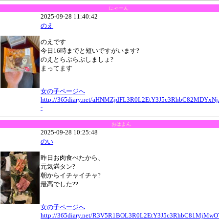
にゃーん
2025-09-28 11:40:42
のえ
のえです
今日16時までと短いですがいます?
のえとらぶらぶしましょ?
まってます
女の子ページへ
http://365diary.net/aHNMZjdFL3R0L2EtY3J5c3RhbC82MDYxN
-
おはよん
2025-09-28 10:25:48
のい
昨日お肉食べたから、
元気満タン?
朝からイチャイチャ?
最高でした??
女の子ページへ
http://365diary.net/R3V5R1BOL3R0L2EtY3J5c3RhbC81MjMw