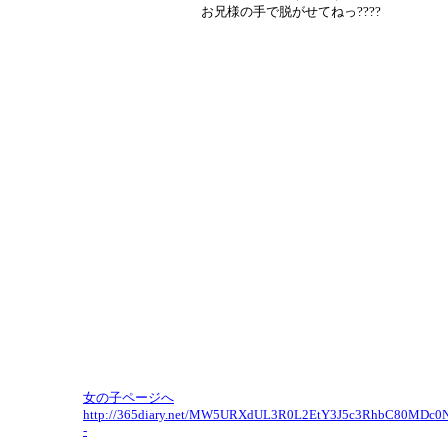
お兄様の手で脱がせてねっ????
女の子ページへ
http://365diary.net/MW5URXdUL3R0L2EtY3J5c3RhbC80MDc
-