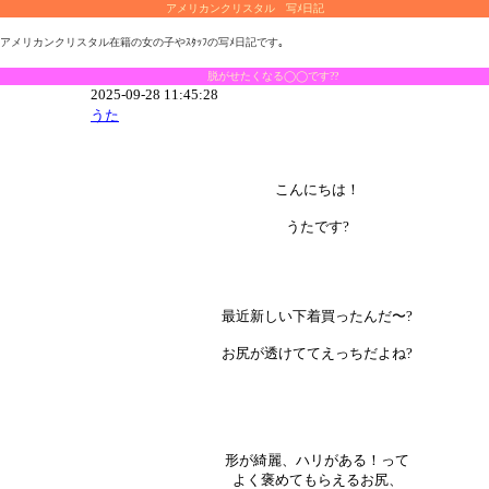
アメリカンクリスタル 写ﾒ日記
アメリカンクリスタル在籍の女の子やｽﾀｯﾌの写ﾒ日記です｡
脱がせたくなる◯◯です??
2025-09-28 11:45:28
うた
こんにちは！
うたです?
最近新しい下着買ったんだ〜?
お尻が透けててえっちだよね?
形が綺麗、ハリがある！って
よく褒めてもらえるお尻、