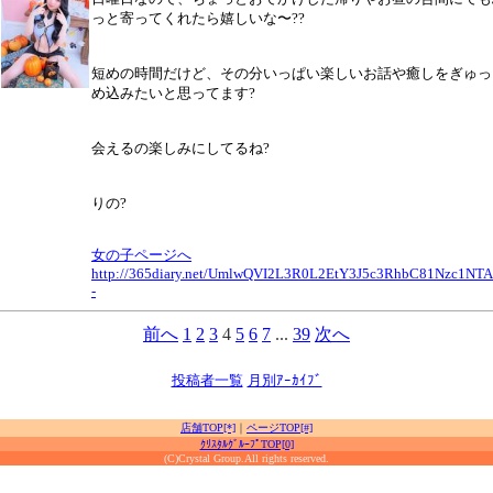
っと寄ってくれたら嬉しいな〜??
短めの時間だけど、その分いっぱい楽しいお話や癒しをぎゅっ
め込みたいと思ってます?
会えるの楽しみにしてるね?
りの?
女の子ページへ
http://365diary.net/UmlwQVI2L3R0L2EtY3J5c3RhbC81Nzc1NT
-
前へ
1
2
3
4
5
6
7
...
39
次へ
投稿者一覧
月別ｱｰｶｲﾌﾞ
店舗TOP[*]
｜
ページTOP[#]
ｸﾘｽﾀﾙｸﾞﾙｰﾌﾟTOP[0]
(C)Crystal Group.All rights reserved.